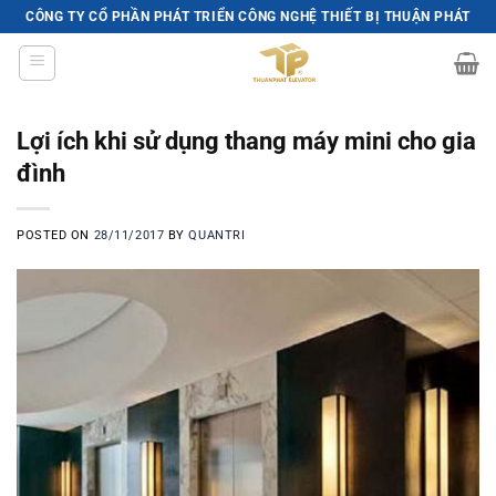
Skip
CÔNG TY CỔ PHẦN PHÁT TRIỂN CÔNG NGHỆ THIẾT BỊ THUẬN PHÁT
to
content
Lợi ích khi sử dụng thang máy mini cho gia
đình
POSTED ON
28/11/2017
BY
QUANTRI