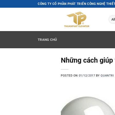
Skip
CÔNG TY CỔ PHẦN PHÁT TRIỂN CÔNG NGHỆ THIẾ
to
content
TRANG CHỦ
Những cách giúp 
POSTED ON
01/12/2017
BY
QUANTRI