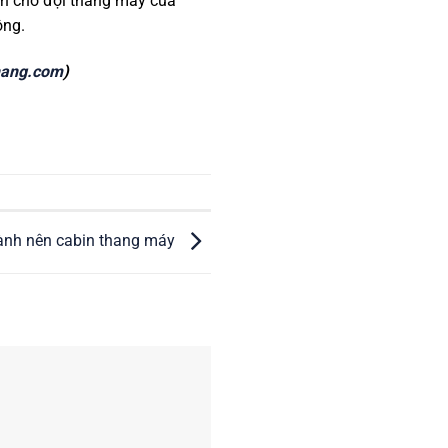
ian chờ đợi thang máy của
ộng.
hang.com
)
hành nên cabin thang máy