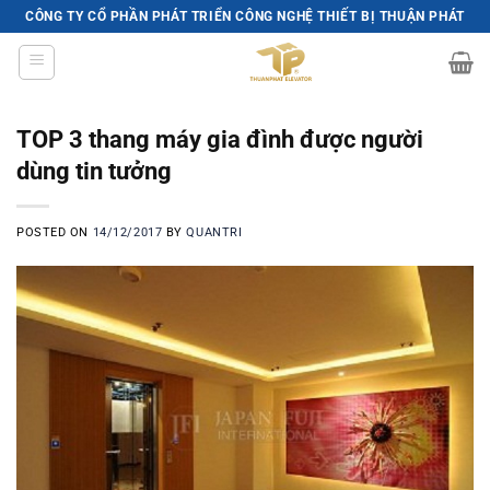
Skip
CÔNG TY CỔ PHẦN PHÁT TRIỂN CÔNG NGHỆ THIẾT BỊ THUẬN PHÁT
to
content
TOP 3 thang máy gia đình được người
dùng tin tưởng
POSTED ON
14/12/2017
BY
QUANTRI