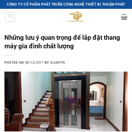
Skip
CÔNG TY CỔ PHẦN PHÁT TRIỂN CÔNG NGHỆ THIẾT BỊ THUẬN PHÁT
to
content
Những lưu ý quan trọng để lắp đặt thang
máy gia đình chất lượng
POSTED ON
30/12/2017
BY
QUANTRI