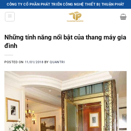
Skip
CÔNG TY CỔ PHẦN PHÁT TRIỂN CÔNG NGHỆ THIẾT BỊ THUẬN PHÁT
to
content
Những tính năng nổi bật của thang máy gia
đình
POSTED ON
11/01/2018
BY
QUANTRI