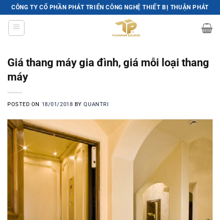
Skip
CÔNG TY CỔ PHẦN PHÁT TRIỂN CÔNG NGHỆ THIẾT BỊ THUẬN PHÁT
to
content
Giá thang máy gia đình, giá mỗi loại thang
máy
POSTED ON
18/01/2018
BY
QUANTRI