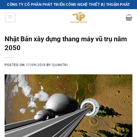
Skip
CÔNG TY CỔ PHẦN PHÁT TRIỂN CÔNG NGHỆ THIẾT BỊ THUẬN PHÁT
to
content
Nhật Bản xây dựng thang máy vũ trụ năm
2050
POSTED ON
17/09/2018
BY
QUANTRI