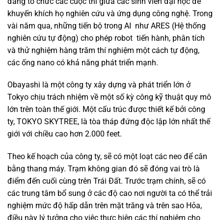
đang tổ chức các cuộc thi giữa các sinh viên đại học để
khuyến khích họ nghiên cứu và ứng dụng công nghệ. Trong
vài năm qua,
những tiến bộ trong AI
như ARES (Hệ thống
nghiên cứu tự động) cho phép robot
tiến hành, phân tích
và thử nghiệm hàng trăm thí nghiệm một cách tự động,
các ống nano có khả năng phát triển mạnh
.
Obayashi là một công ty xây dựng và phát triển lớn ở
Tokyo chịu trách nhiệm về một số kỳ công kỹ thuật quy mô
lớn trên toàn thế giới. Một cấu trúc được thiết kế bởi công
ty, TOKYO SKYTREE, là tòa tháp đứng độc lập lớn nhất thế
giới với chiều cao hơn 2.000 feet.
Theo kế hoạch của công ty, sẽ có một loạt các neo để cân
bằng thang máy. Trạm không gian đó sẽ đóng vai trò là
điểm đến cuối cùng trên Trái Đất. Trước trạm chính, sẽ có
các trung tâm bổ sung ở các độ cao nơi người ta có thể trải
nghiệm mức độ hấp dẫn trên mặt trăng và trên sao Hỏa,
điều này lý tưởng cho việc thực hiện các thí nghiệm cho