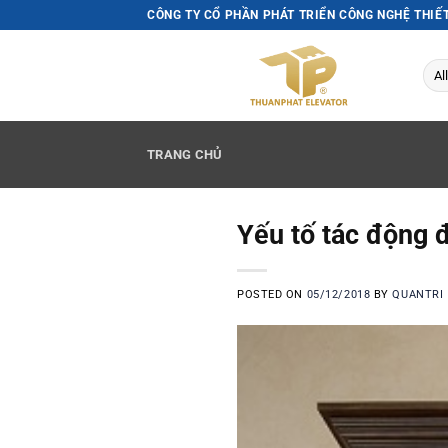
Skip
CÔNG TY CỔ PHẦN PHÁT TRIỂN CÔNG NGHỆ THIẾ
to
content
TRANG CHỦ
Yếu tố tác động 
POSTED ON
05/12/2018
BY
QUANTRI