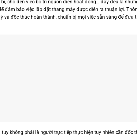
t bị, cho đến việc bố trí nguồn điện hoạt động… đây đều là nhữn
t để đảm bảo việc lắp đặt thang máy được diễn ra thuận lợi. Th
 ý và đốc thúc hoàn thành, chuẩn bị mọi việc sẵn sàng để đưa
 tuy không phải là người trực tiếp thực hiện tuy nhiên cần đốc t