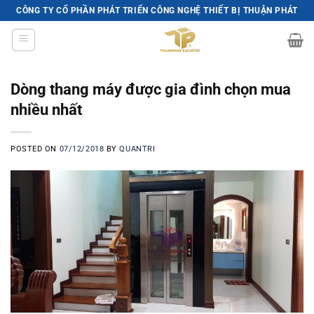
Skip
CÔNG TY CỔ PHẦN PHÁT TRIỂN CÔNG NGHỆ THIẾT BỊ THUẬN PHÁT
to
content
Dòng thang máy được gia đình chọn mua
nhiều nhất
POSTED ON
07/12/2018
BY
QUANTRI