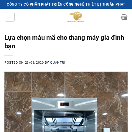
Skip
CÔNG TY CỔ PHẦN PHÁT TRIỂN CÔNG NGHỆ THIẾT BỊ THUẬN PHÁT
to
content
Lựa chọn mẫu mã cho thang máy gia đình
bạn
POSTED ON
23/03/2020
BY
QUANTRI