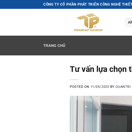
Skip
CÔNG TY CỔ PHẦN PHÁT TRIỂN CÔNG NGHỆ THIẾ
to
content
TRANG CHỦ
Tư vấn lựa chọn t
POSTED ON
11/05/2020
BY
QUANTRI