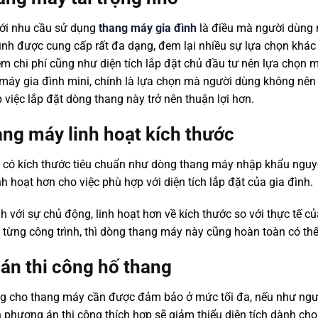
với nhu cầu sử dụng
thang máy gia đình
là điều mà người dùng 
đình được cung cấp rất đa dạng, đem lại nhiều sự lựa chọn khá
kiệm chi phí cũng như diện tích lắp đặt chủ đầu tư nên lựa chọn
 máy gia đình mini, chính là lựa chọn mà người dùng không nên 
úp việc lắp đặt dòng thang này trở nên thuận lợi hơn.
ng máy linh hoạt kích thước
có kích thước tiêu chuẩn như dòng thang máy nhập khẩu nguyê
h hoạt hơn cho việc phù hợp với diện tích lắp đặt của gia đình.
 với sự chủ động, linh hoạt hơn về kích thước so với thực tế của
 từng công trình, thì dòng thang máy này cũng hoàn toàn có th
án thi công hố thang
dụng cho thang máy cần được đảm bảo ở mức tối đa, nếu như ngư
phương án thi công thích hợp sẽ giảm thiểu diện tích dành ch