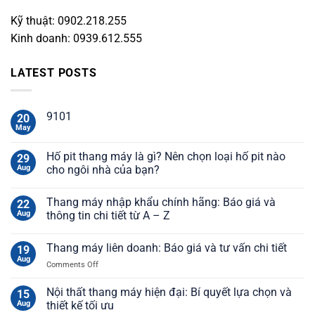
Kỹ thuật: 0902.218.255
Kinh doanh: 0939.612.555
LATEST POSTS
9101
20
May
Hố pit thang máy là gì? Nên chọn loại hố pit nào
29
Aug
cho ngôi nhà của bạn?
Thang máy nhập khẩu chính hãng: Báo giá và
22
Aug
thông tin chi tiết từ A – Z
Thang máy liên doanh: Báo giá và tư vấn chi tiết
19
Aug
on
Comments Off
Thang
máy
Nội thất thang máy hiện đại: Bí quyết lựa chọn và
15
liên
Aug
thiết kế tối ưu
doanh: