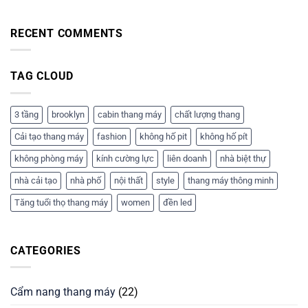
Báo
giá
RECENT COMMENTS
và
tư
vấn
chi
TAG CLOUD
tiết
3 tầng
brooklyn
cabin thang máy
chất lượng thang
Cải tạo thang máy
fashion
không hố pit
không hố pít
không phòng máy
kính cường lực
liên doanh
nhà biệt thự
nhà cải tạo
nhà phố
nội thất
style
thang máy thông minh
Tăng tuổi thọ thang máy
women
đền led
CATEGORIES
Cẩm nang thang máy
(22)