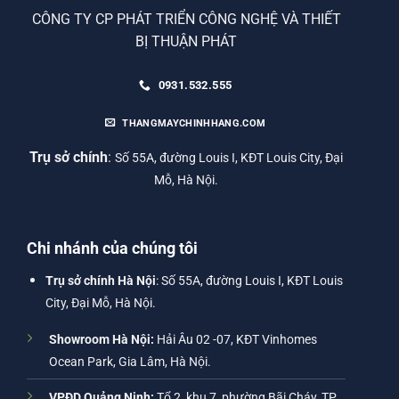
CÔNG TY CP PHÁT TRIỂN CÔNG NGHỆ VÀ THIẾT
BỊ THUẬN PHÁT
0931.532.555
THANGMAYCHINHHANG.COM
Trụ sở chính
:
Số 55A, đường Louis I, KĐT Louis City, Đại
Mỗ, Hà Nội.
Chi nhánh của chúng tôi
Trụ sở chính Hà Nội
: Số 55A, đường Louis I, KĐT Louis
City, Đại Mỗ, Hà Nội.
Showroom Hà Nội:
Hải Âu 02 -07, KĐT Vinhomes
Ocean Park, Gia Lâm, Hà Nội.
VPĐD Quảng Ninh:
Tổ 2, khu 7, phường Bãi Cháy, TP.