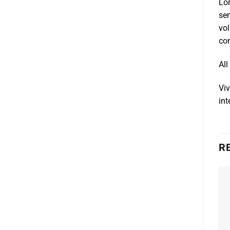
Lor
sem
vol
con
All
Vi
int
R