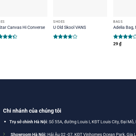
OES
SHOES
BAGS
 Star Canvas Hi Converse
U Old Skool VANS
Adelia Bag,
ed
Rated
Rated
29
₫
3
out
3.67
out
4.00
out
5
of 5
of 5
Chi nhánh của chúng tôi
Trụ sở chính Hà Nội
: Số 55A, đường Louis I, KĐT Louis City, Đại Mỗ,
Showroom Hà Nội:
Hải Âu 02 -07, KĐT Vinhomes Ocean Park, Gia 