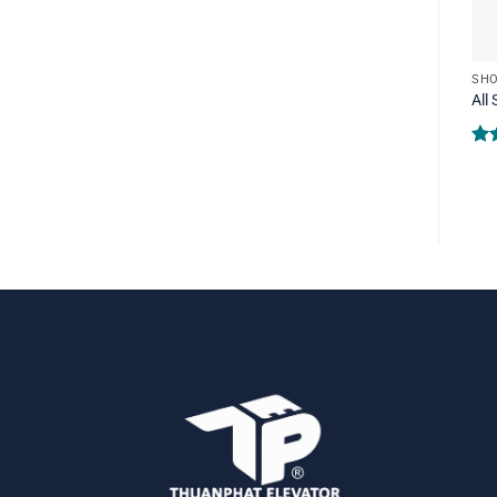
SH
All
Rat
4.3
of 