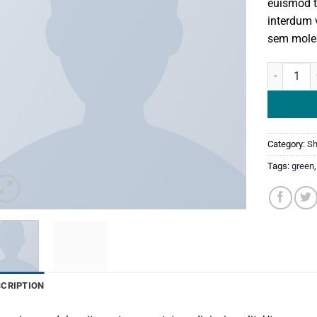
euismod t
interdum 
sem moles
All Star Pr
Category:
S
Tags:
green
SCRIPTION