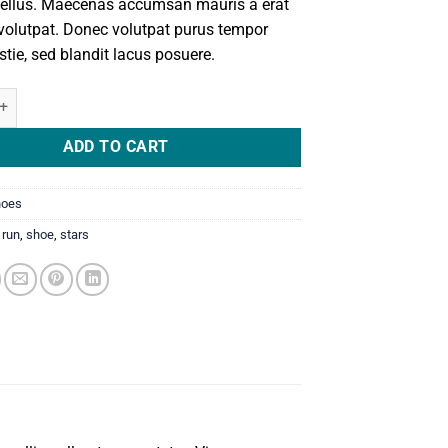
ellus. Maecenas accumsan mauris a erat
volutpat. Donec volutpat purus tempor
tie, sed blandit lacus posuere.
int Ox Converse quantity
ADD TO CART
hoes
,
run
,
shoe
,
stars