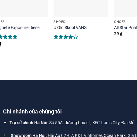
OES
SHOES
SHOES
nete Exposure Diesel
U Old Skool VANS
All Star Pri
29
₫
ted
₫
5.00
Rated
 of 5
3.67
out
of 5
Chi nhánh của chúng tôi
Trụ sở chính Hà Nội
: Số 55A, đường Louis I, KĐT Louis City, Đại Mỗ,
Showroom Hà Nội:
Hải Âu 02 -07, KĐT Vinhomes Ocean Park, Gia 