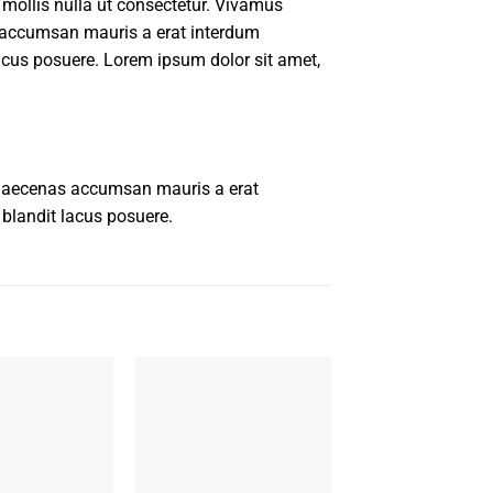
 mollis nulla ut consectetur. Vivamus
 accumsan mauris a erat interdum
acus posuere. Lorem ipsum dolor sit amet,
 Maecenas accumsan mauris a erat
blandit lacus posuere.
New