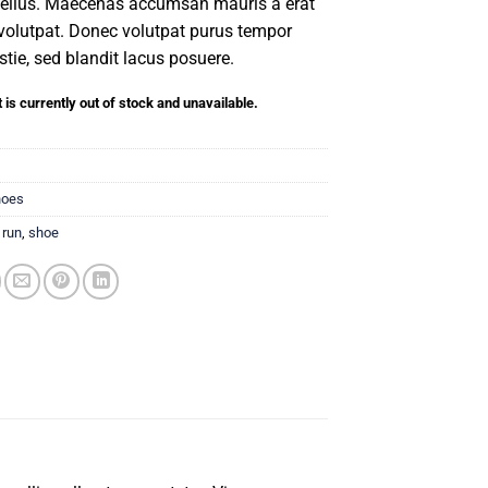
ellus. Maecenas accumsan mauris a erat
volutpat. Donec volutpat purus tempor
tie, sed blandit lacus posuere.
 is currently out of stock and unavailable.
hoes
,
run
,
shoe