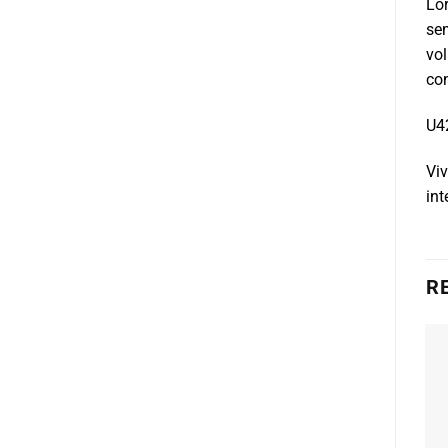
Lor
sem
vol
con
U4
Vi
int
R