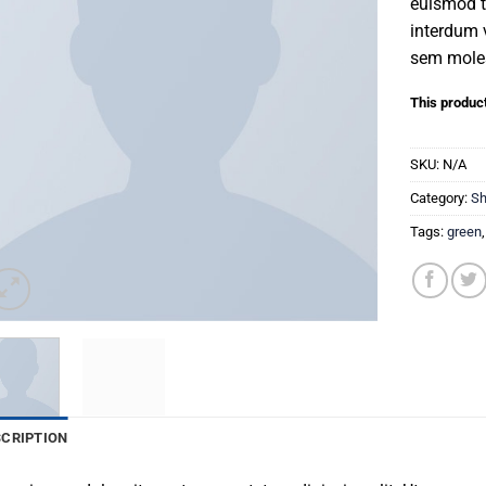
euismod t
interdum 
sem moles
This product
SKU:
N/A
Category:
S
Tags:
green
SCRIPTION