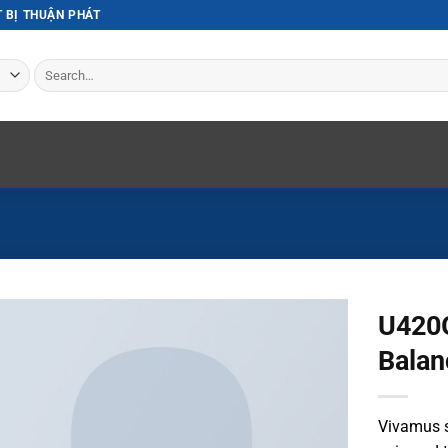
T BỊ THUẬN PHÁT
Search
for:
U420
Balan
Vivamus s