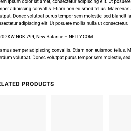
em ipsum dolor sit amet, consectetur adipiscing elit. Ut posuere
per adipiscing convallis. Etiam non euismod tellus. Maecenas
utpat. Donec volutpat purus tempor sem molestie, sed blandit l
sectetur adipiscing elit. Ut posuere mollis nulla ut consectetur.
20GKW NOK 799, New Balance – NELLY.COM
vamus semper adipiscing convallis. Etiam non euismod tellus.
erdum volutpat. Donec volutpat purus tempor sem molestie, sed 
ELATED PRODUCTS