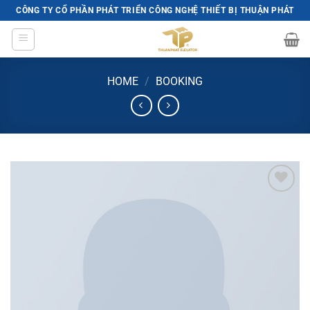
Skip
CÔNG TY CỔ PHẦN PHÁT TRIỂN CÔNG NGHỆ THIẾT BỊ THUẬN PHÁT
to
content
HOME
/
BOOKING