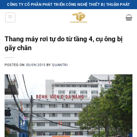
Skip
CÔNG TY CỔ PHẦN PHÁT TRIỂN CÔNG NGHỆ THIẾT BỊ THUẬN PHÁT
to
content
Thang máy rơi tự do từ tầng 4, cụ ông bị
gãy chân
POSTED ON
03/09/2015
BY
QUANTRI