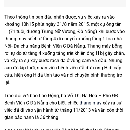
Theo thông tin ban đầu nhận được, vụ việc xảy ra vào
khoảng 10h15 phút ngày 31/8 năm 2015, một cụ ông tên
H (71 tuổi, đường Trưng Nữ Vương, Đà Nẵng) khi bước vào
thang máy số 4 từ tầng 4 di chuyển xuống tầng 1 tòa nhà
Nội- Đa chứ năng Bệnh Viện C Đà Nẵng. Thang máy bỗng
rơi tự do từ tầng 4 xuống tầng trệt khiến ông H bị gẫy chân,
và xảy ra sự xây xước rách da ở vùng cằm và đầu. Nhưng
sau đó kịp thời, nhân viên bệnh viện đã đưa ông H đi cấp
cứu, hiện ông H đã tỉnh táo và nói chuyện bình thường trở
lại.
Trao đổi với báo Lao Động, bà Võ Thị Hà Hoa – Phó GĐ
Bệnh Viện C Đà Nẵng cho biết, chiếc
thang máy
xảy ra sự
việc đã đi vào vận hành từ tháng 11/2013 và vẫn còn thời
gian bảo hành là 36 tháng.