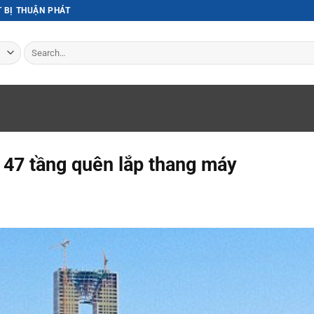
T BỊ THUẬN PHÁT
Search
for:
i 47 tầng quên lắp thang máy