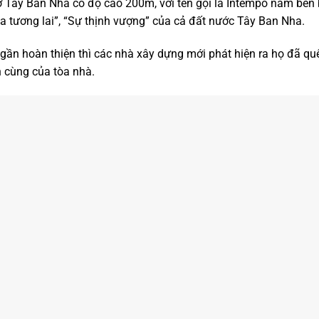
 Tây Ban Nha có độ cao 200m, với tên gọi là Intempo nằm bên
a tương lai”, “Sự thịnh vượng” của cả đất nước Tây Ban Nha.
gần hoàn thiện thì các nhà xây dựng mới phát hiện ra họ đã qu
n cùng của tòa nhà.