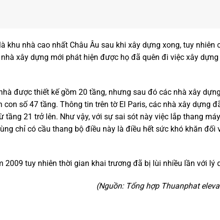
là khu nhà cao nhất Châu Âu sau khi xây dựng xong, tuy nhiên c
c nhà xây dựng mới phát hiện được họ đã quên đi việc xây dựn
 nhà được thiết kế gồm 20 tầng, nhưng sau đó các nhà xây dựn
 con số 47 tầng. Thông tin trên tờ El Paris, các nhà xây dựng 
ừ tầng 21 trở lên. Như vậy, với sự sai sót này việc lắp thang má
 cùng chỉ có cầu thang bộ điều này là điều hết sức khó khăn đối 
009 tuy nhiên thời gian khai trương đã bị lùi nhiều lần với lý
(Nguồn: Tổng hợp Thuanphat eleva