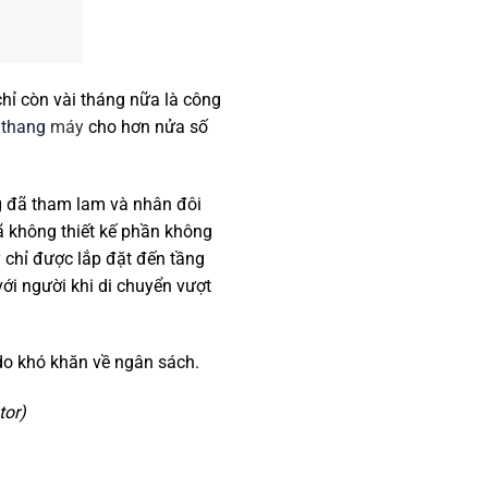
hỉ còn vài tháng nữa là công
g
thang
máy
cho hơn nửa số
g đã tham lam và nhân đôi
đã không thiết kế phần không
y chỉ được lắp đặt đến tầng
với người khi di chuyển vượt
 do khó khăn về ngân sách.
tor)