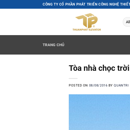
Skip
CÔNG TY CỔ PHẦN PHÁT TRIỂN CÔNG NGHỆ THIẾ
to
content
TRANG CHỦ
Tòa nhà chọc trờ
POSTED ON
08/08/2016
BY
QUANTRI