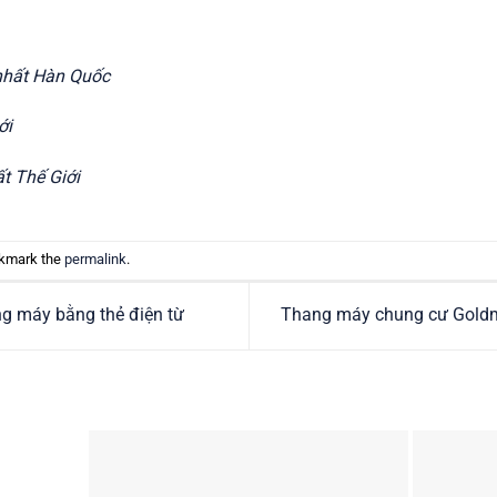
nhất Hàn Quốc
ới
t Thế Giới
okmark the
permalink
.
ng máy bằng thẻ điện từ
Thang máy chung cư Gold