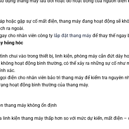
̉ dụng thang máy lâu đời hoặc do hoạt động của nguồn điện k
áp hoặc gặp sự cố mất điện, thang máy đang hoạt động sẽ kh
́ch ra ngoài.
ngay cho nhân viên công ty
lắp đặt thang máy
để thay thế ngay bô
gây hỏng hóc
h chui vào trong thiết bị, linh kiện, phòng máy cắn đứt dây ho
ng hoạt động bình thường, có thể xảy ra những sự cố như mấ
́nh xác.
̣i điện cho nhân viên bảo trì thang máy để kiểm tra nguyên nhân
 trạng hoạt động bình thường của thang máy.
n thang máy không ổn định
của linh kiện thang máy thấp hơn so với mức dự kiến, mất điệ