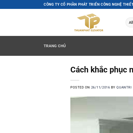
Skip
CÔNG TY CỔ PHẦN PHÁT TRIỂN CÔNG NGHỆ THIẾ
to
content
TRANG CHỦ
Cách khắc phục n
POSTED ON
26/11/2016
BY
QUANTRI