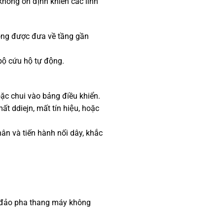
hông ổn định khiến các linh
ông được đưa về tầng gần
̣ cứu hộ tự động.
ặc chui vào bảng điều khiển.
t ddiejn, mất tín hiệu, hoặc
 và tiến hành nối dây, khắc
n – đảo pha thang máy không