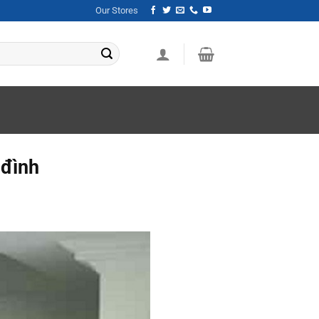
Our Stores
 đình