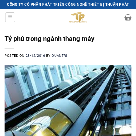
Skip
CÔNG TY CỔ PHẦN PHÁT TRIỂN CÔNG NGHỆ THIẾT BỊ THUẬN PHÁT
to
content
Tỷ phú trong ngành thang máy
POSTED ON
28/12/2016
BY
QUANTRI