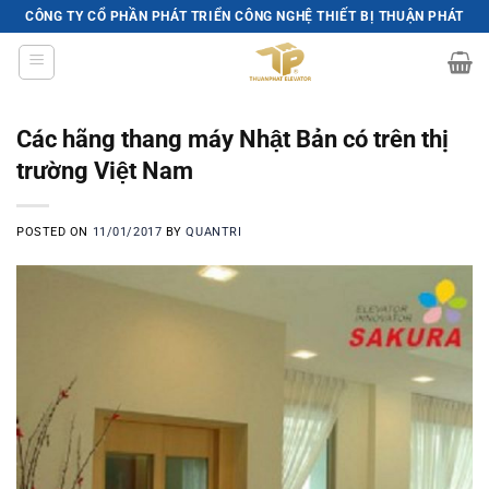
Skip
CÔNG TY CỔ PHẦN PHÁT TRIỂN CÔNG NGHỆ THIẾT BỊ THUẬN PHÁT
to
content
Các hãng thang máy Nhật Bản có trên thị
trường Việt Nam
POSTED ON
11/01/2017
BY
QUANTRI