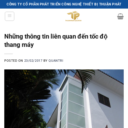
Skip
CÔNG TY CỔ PHẦN PHÁT TRIỂN CÔNG NGHỆ THIẾT BỊ THUẬN PHÁT
to
content
Những thông tin liên quan đến tốc độ
thang máy
POSTED ON
23/02/2017
BY
QUANTRI