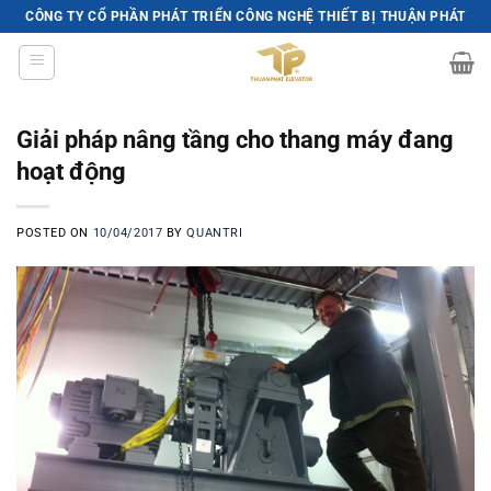
Skip
CÔNG TY CỔ PHẦN PHÁT TRIỂN CÔNG NGHỆ THIẾT BỊ THUẬN PHÁT
to
content
Giải pháp nâng tầng cho thang máy đang
hoạt động
POSTED ON
10/04/2017
BY
QUANTRI