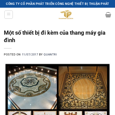
Skip
CÔNG TY CỔ PHẦN PHÁT TRIỂN CÔNG NGHỆ THIẾT BỊ THUẬN PHÁT
to
content
Một số thiết bị đi kèm của thang máy gia
đình
POSTED ON
11/07/2017
BY
QUANTRI