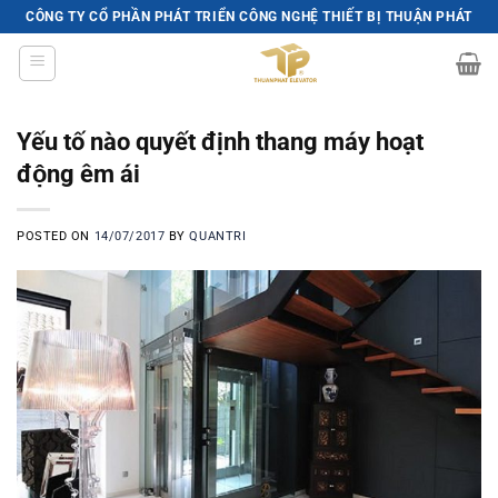
Skip
CÔNG TY CỔ PHẦN PHÁT TRIỂN CÔNG NGHỆ THIẾT BỊ THUẬN PHÁT
to
content
Yếu tố nào quyết định thang máy hoạt
động êm ái
POSTED ON
14/07/2017
BY
QUANTRI