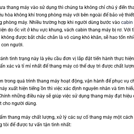
h đưa thang máy vào sử dụng thì chúng ta không chỉ chú ý đến 
iều hòa không khí trong phòng máy với bên ngoài để bảo vệ thiết
ng phòng máy. Nhiều trường hợp khi người dùng bước vào
cabin
 hiện do ốc vít ở khu vực khung, vách cabin thang máy bị rơ. Với 
rơ không được bắt chắc chắn là vô cùng khó khăn, sẽ hao tốn nhiề
 con người.
tránh tình trạng này là yêu cầu đơn vị lắp đặt tiến hành thực hi
ẩn xác và tỉ mỉ nhất để thang máy có thể duy trì được chất lượ
n trong quá trình thang máy hoạt động, vận hành để phục vụ ch
áy xuất hiện tiếng ồn thì việc xác định nguyên nhân và tìm hiểu
Chính những điều này sẽ giúp việc sử dụng thang máy đạt hiệu 
t cho người dùng.
hẩm thang máy chất lượng, xử lý các sự cố thang máy một các
g tôi để được tư vấn tận tình nhất: