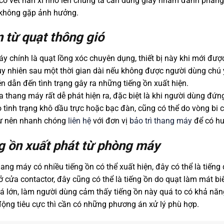
 có vết hàn xì nhô lên chúng ta cần dùng giấy nhám đánh phẳng 
 không gặp ảnh hưởng.
n từ quạt thông gió
áy chính là quạt lồng xóc chuyên dụng, thiết bị này khi mới đư
uy nhiên sau một thời gian dài nếu không được người dùng chú 
ễn dẫn đến tình trạng gây ra những tiếng ồn xuất hiện.
a thang máy rất dễ phát hiện ra, đặc biệt là khi người dùng đứn
tình trạng khô dầu trực hoặc bạc đàn, cũng có thể do vòng bi c
tư nên nhanh chóng
liên hệ
với đơn vị
bảo trì thang máy
để có hư
ếng ồn xuất phát từ phòng máy
ang máy có nhiều tiếng ồn có thể xuất hiện, đây có thể là tiế
 cửa contactor, đây cũng có thể là tiếng ồn do quạt làm mát biế
á lớn, làm người dùng cảm thấy tiếng ồn này quá to có khả nă
ộng tiêu cực thì cần có những phương án xử lý phù hợp.