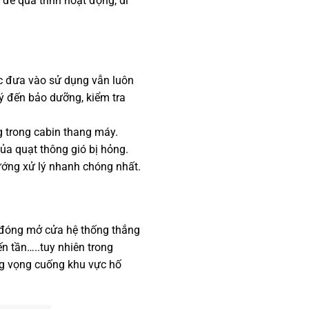
để quá trình hoạt động, di
ợc đưa vào sử dụng vẫn luôn
ý đến bảo dưỡng, kiểm tra
g trong cabin thang máy.
ủa quạt thông gió bị hỏng.
ớng xử lý nhanh chóng nhất.
ng đóng mở cửa hệ thống thắng
n tần…..tuy nhiên trong
ng vọng cuống khu vực hố