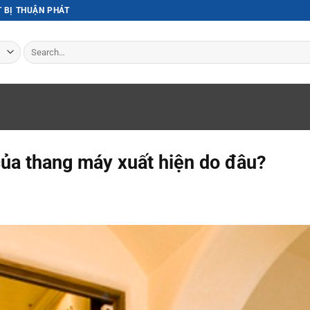
T BỊ THUẬN PHÁT
Search
for:
của thang máy xuất hiện do đâu?