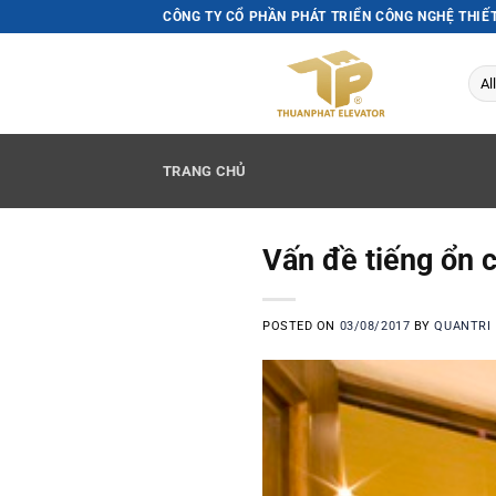
Skip
CÔNG TY CỔ PHẦN PHÁT TRIỂN CÔNG NGHỆ THIẾ
to
content
TRANG CHỦ
Vấn đề tiếng ổn 
POSTED ON
03/08/2017
BY
QUANTRI