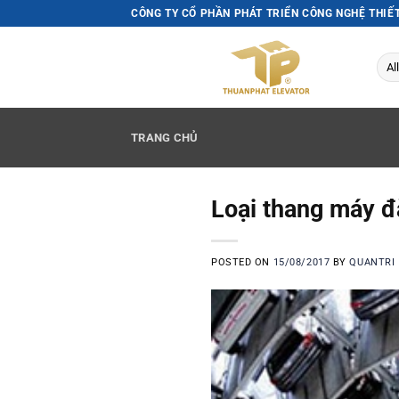
Skip
CÔNG TY CỔ PHẦN PHÁT TRIỂN CÔNG NGHỆ THIẾ
to
content
TRANG CHỦ
Loại thang máy đ
POSTED ON
15/08/2017
BY
QUANTRI