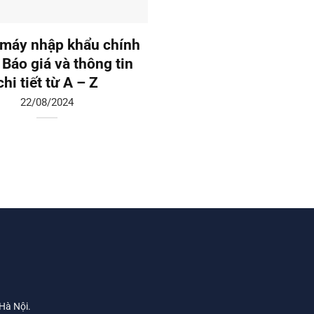
máy nhập khẩu chính
Thang máy liên doanh:
 Báo giá và thông tin
giá và tư vấn chi tiế
chi tiết từ A – Z
19/08/2024
22/08/2024
 Hà Nội.