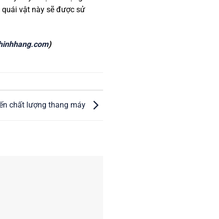
quái vật này sẽ được sử
hinhhang.com
)
ến chất lượng thang máy