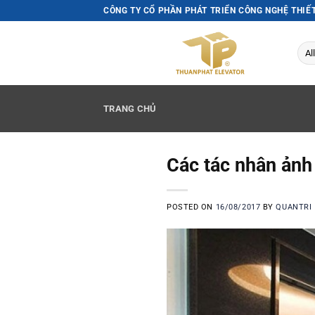
Skip
CÔNG TY CỔ PHẦN PHÁT TRIỂN CÔNG NGHỆ THIẾ
to
content
TRANG CHỦ
Các tác nhân ảnh
POSTED ON
16/08/2017
BY
QUANTRI