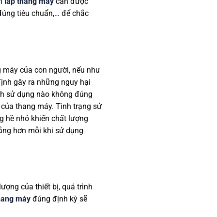
ện
lắp thang máy
cần được
, đúng tiêu chuẩn,… để chắc
g máy của con người, nếu như
 định gây ra những nguy hại
csch sử dụng nào không đúng
 của thang máy. Tình trạng sử
g hề nhỏ khiến chất lượng
lắng hơn mỗi khi sử dụng
ợng của thiết bị, quá trình
thang máy
đúng định kỳ sẽ