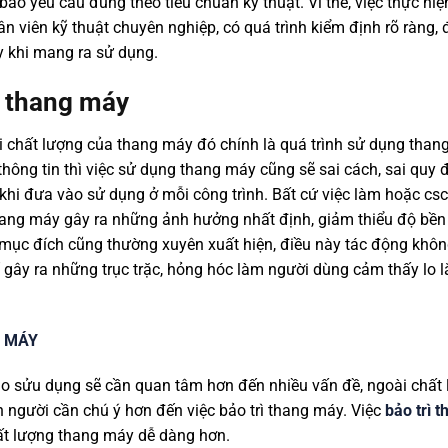
o yêu cầu đúng theo tiêu chuẩn kỹ thuật. Vì thế, việc thực hi
hân viên kỹ thuật chuyên nghiệp, có quá trình kiểm định rõ ràng
 khi mang ra sử dụng.
g thang máy
i chất lượng của thang máy đó chính là quá trình sử dụng than
 thông tin thì việc sử dụng thang máy cũng sẽ sai cách, sai quy
y khi đưa vào sử dụng ở mỗi công trình. Bất cứ việc làm hoặc 
ang máy gây ra những ảnh hưởng nhất định, giảm thiểu độ bền
ục đích cũng thường xuyên xuất hiện, điều này tác động khôn
 gây ra những trục trặc, hỏng hóc làm người dùng cảm thấy lo 
G MÁY
o sửu dụng sẽ cần quan tâm hơn đến nhiều vấn đề, ngoài chất lư
on người cần chú ý hơn đến việc bảo trì thang máy. Việc
bảo trì 
ất lượng thang máy dễ dàng hơn.