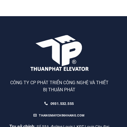
CÔNG TY CP PHÁT TRIỂN CÔNG NGHỆ VÀ THIẾT
BỊ THUẬN PHÁT
0931.532.555
THANGMAYCHINHHANG.COM
Trụ sở chính
:
Số 55A, đường Louis I, KĐT Louis City, Đại