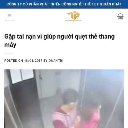
Skip
CÔNG TY CỔ PHẦN PHÁT TRIỂN CÔNG NGHỆ THIẾT BỊ THUẬN PHÁT
to
content
Gặp tai nạn vì giúp người quẹt thẻ thang
máy
POSTED ON
18/08/2017
BY
QUANTRI