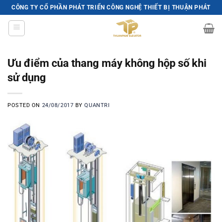
Skip
CÔNG TY CỔ PHẦN PHÁT TRIỂN CÔNG NGHỆ THIẾT BỊ THUẬN PHÁT
to
content
Ưu điểm của thang máy không hộp số khi
sử dụng
POSTED ON
24/08/2017
BY
QUANTRI