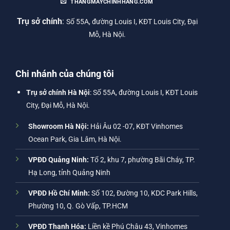
THANGMAYCHINHHANG.COM
Trụ sở chính
:
Số 55A, đường Louis I, KĐT Louis City, Đại
Mỗ, Hà Nội.
Chi nhánh của chúng tôi
Trụ sở chính Hà Nội
: Số 55A, đường Louis I, KĐT Louis
City, Đại Mỗ, Hà Nội.
Showroom Hà Nội:
Hải Âu 02 -07, KĐT Vinhomes
Ocean Park, Gia Lâm, Hà Nội.
VPĐD Quảng Ninh:
Tổ 2, khu 7, phường Bãi Cháy, TP.
Hạ Long, tỉnh Quảng Ninh
VPĐD Hồ Chí Minh:
Số 102, Đường 10, KDC Park Hills,
Phường 10, Q. Gò Vấp, TP.HCM
VPĐD Thanh Hóa:
Liền kề Phú Châu 43, Vinhomes