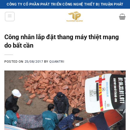
Skip
CÔNG TY CỔ PHẦN PHÁT TRIỂN CÔNG NGHỆ THIẾT BỊ THUẬN PHÁT
to
content
Công nhân lắp đặt thang máy thiệt mạng
do bất cần
POSTED ON
25/08/2017
BY
QUANTRI