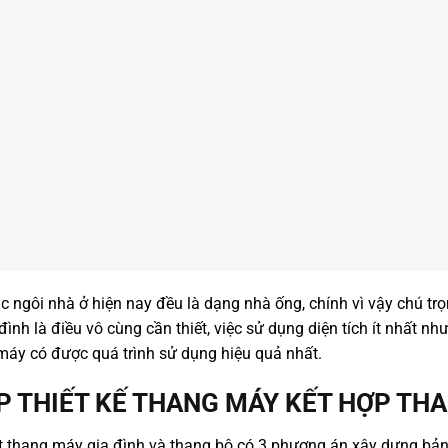
c ngôi nhà ở hiện nay đều là dạng nhà ống, chính vì vậy chú trọ
ình là điều vô cùng cần thiết, việc sử dụng diện tích ít nhất 
máy có được quá trình sử dụng hiệu quả nhất.
P THIẾT KẾ THANG MÁY KẾT HỢP TH
ặt thang máy gia đình và thang bộ có 3 phương án xây dựng bản