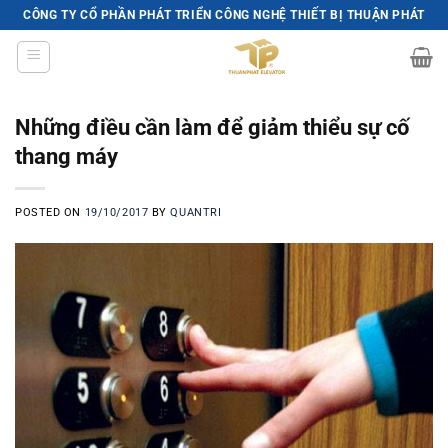
Skip
CÔNG TY CỔ PHẦN PHÁT TRIỂN CÔNG NGHỆ THIẾT BỊ THUẬN PHÁT
to
content
Những điều cần làm để giảm thiểu sự cố
thang máy
POSTED ON
19/10/2017
BY
QUANTRI