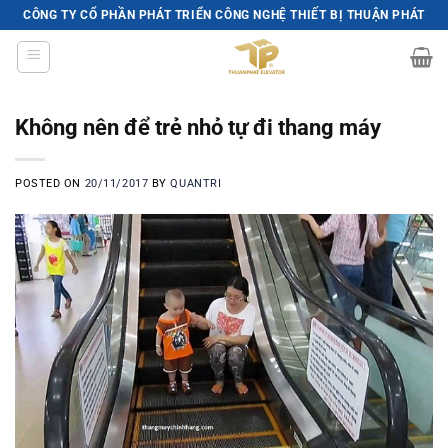
Skip
CÔNG TY CỔ PHẦN PHÁT TRIỂN CÔNG NGHỆ THIẾT BỊ THUẬN PHÁT
to
content
Không nên để trẻ nhỏ tự đi thang máy
POSTED ON
20/11/2017
BY
QUANTRI