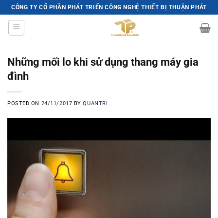
Skip
CÔNG TY CỔ PHẦN PHÁT TRIỂN CÔNG NGHỆ THIẾT BỊ THUẬN PHÁT
to
content
Những mối lo khi sử dụng thang máy gia
đình
POSTED ON
24/11/2017
BY
QUANTRI