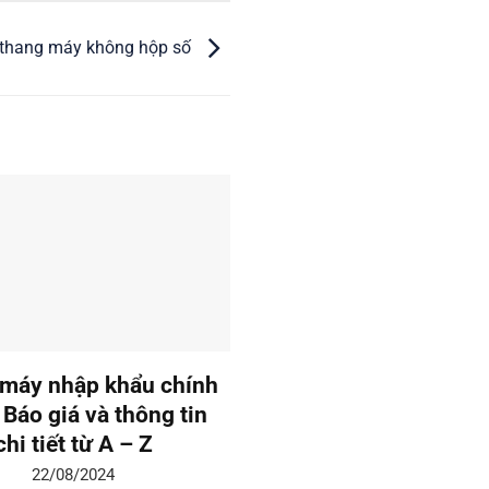
 thang máy không hộp số
máy nhập khẩu chính
Thang máy liên doanh:
 Báo giá và thông tin
giá và tư vấn chi tiế
chi tiết từ A – Z
19/08/2024
22/08/2024