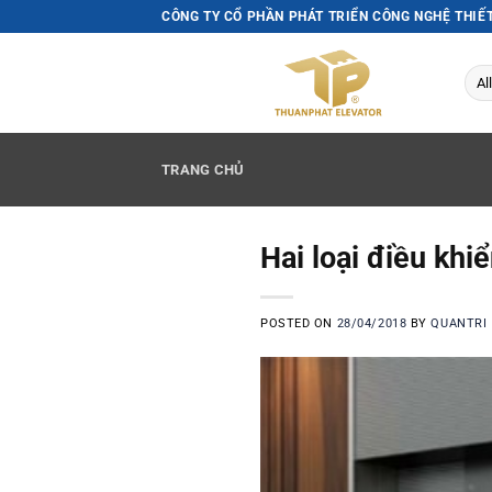
Skip
CÔNG TY CỔ PHẦN PHÁT TRIỂN CÔNG NGHỆ THIẾ
to
content
TRANG CHỦ
Hai loại điều kh
POSTED ON
28/04/2018
BY
QUANTRI