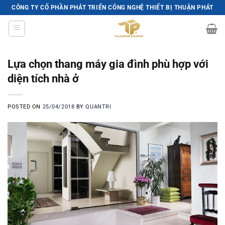
Skip
CÔNG TY CỔ PHẦN PHÁT TRIỂN CÔNG NGHỆ THIẾT BỊ THUẬN PHÁT
to
content
Lựa chọn thang máy gia đình phù hợp với
diện tích nhà ở
POSTED ON
25/04/2018
BY
QUANTRI