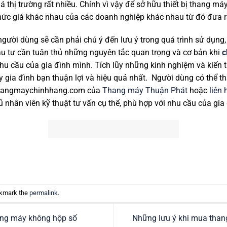
iá thị trường rất nhiều. Chính vì vậy để sở hữu thiết bị thang má
c giá khác nhau của các doanh nghiệp khác nhau từ đó đưa ra
ười dùng sẽ cần phải chú ý đến lưu ý trong quá trình sử dụng,
đầu tư cần tuân thủ những nguyên tắc quan trọng và cơ bản khi
c
nhu cầu của gia đình mình. Tích lũy những kinh nghiệm và kiến 
máy gia đình bạn thuận lợi và hiệu quả nhất. Người dùng có thể
 thangmaychinhhang.com của
Thang máy Thuận Phát
hoặc
liên 
nhân viên kỹ thuật tư vấn cụ thể, phù hợp với nhu cầu của gia
okmark the
permalink
.
ang máy không hộp số
Những lưu ý khi mua than