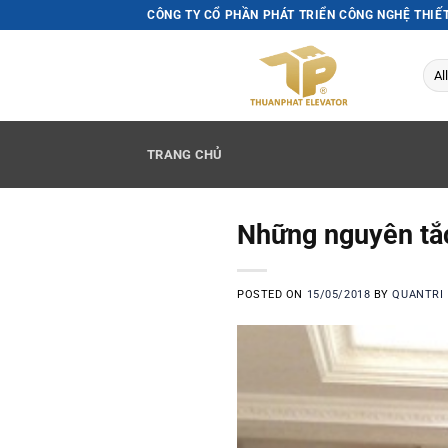
Skip
CÔNG TY CỔ PHẦN PHÁT TRIỂN CÔNG NGHỆ THIẾ
to
content
TRANG CHỦ
Những nguyên tắ
POSTED ON
15/05/2018
BY
QUANTRI