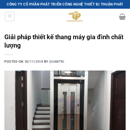
Skip
CÔNG TY CỔ PHẦN PHÁT TRIỂN CÔNG NGHỆ THIẾT BỊ THUẬN PHÁT
to
content
Giải pháp thiết kế thang máy gia đình chất
lượng
POSTED ON
30/11/2018
BY
QUANTRI