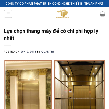
Skip
CÔNG TY CỔ PHẦN PHÁT TRIỂN CÔNG NGHỆ THIẾT BỊ THUẬN PHÁT
to
content
Lựa chọn thang máy để có chi phí hợp lý
nhất
POSTED ON
25/12/2018
BY
QUANTRI