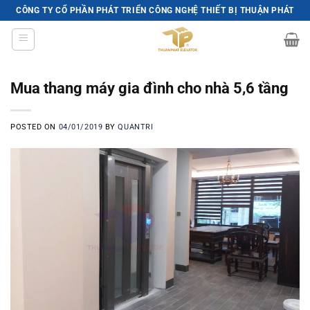
Skip
CÔNG TY CỔ PHẦN PHÁT TRIỂN CÔNG NGHỆ THIẾT BỊ THUẬN PHÁT
to
content
Mua thang máy gia đình cho nhà 5,6 tầng
POSTED ON
04/01/2019
BY
QUANTRI