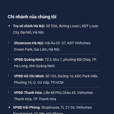
Chi nhánh của chúng tôi
Trụ sở chính Hà Nội
: Số 55A, đường Louis I, KĐT Louis
City, Đại Mỗ, Hà Nội.
Showroom Hà Nội:
Hải Âu 02 -07, KĐT Vinhomes
Ocean Park, Gia Lâm, Hà Nội.
VPĐD Quảng Ninh:
Tổ 2, khu 7, phường Bãi Cháy, TP.
Hạ Long, tỉnh Quảng Ninh
VPĐD Hồ Chí Minh:
Số 102, Đường 10, KDC Park Hills,
Phường 10, Q. Gò Vấp, TP.HCM
VPĐD Thanh Hóa:
Liền kề Phú Châu 43, Vinhomes
Thanh Hóa, TP. Thanh Hóa
VPĐD Hải Phòng
: Shophouse, TL 27-26, Vinhomes
Royal Island, Vũ Yên, Hải Phòng