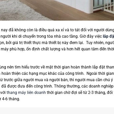
ay đã không còn là điều quá xa xỉ và to tát đối với người dùng,
u người khi di chuyển trong tòa nhà cao tầng. Giờ đây việc
lắp đ
, bởi giá trị thiết thực mà thiết bị này đem lại. Tuy nhiên, ng
máy phù hợp, ổn định chất lượng và hơn hết quan tâm đến thời 
ng nên tìm hiểu trước về mặt thời gian hoàn thành lắp đặt tha
và hoàn thiện các hạng mục khác của công trình. Ngoài thời gia
ừ trước giữa người mua và người bán, thì người mua cần chú ý 
bị đã được đưa đến công trình. Thông thường, các doanh nghiệ
 với
thang máy liên doanh
thời gian chờ đợi sẽ từ 2-3 tháng, đố
ừ 4-6 tháng.