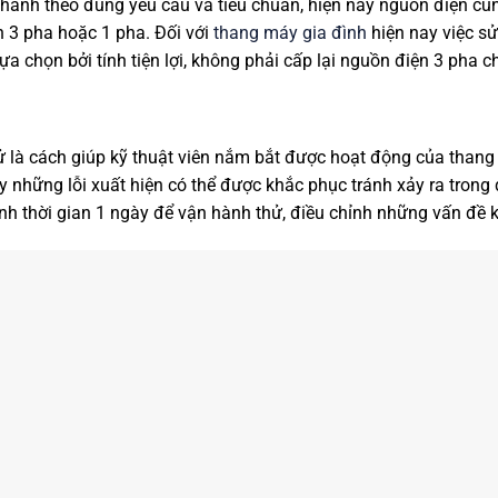
hành theo đúng yêu cầu và tiêu chuẩn, hiện nay nguồn điện c
 3 pha hoặc 1 pha. Đối với
thang máy gia đình
hiện nay việc s
ựa chọn bởi tính tiện lợi, không phải cấp lại nguồn điện 3 pha
ử là cách giúp kỹ thuật viên nắm bắt được hoạt động của thang
ây những lỗi xuất hiện có thể được khắc phục tránh xảy ra trong
ành thời gian 1 ngày để vận hành thử, điều chỉnh những vấn đề