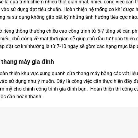
 sẽ là quá trình chiếm nhiều thời gian nhất, nhiều công việc cần
vào sử dụng đạt tiêu chuẩn. Hoàn thiện hệ thống cơ khí được 
ang ra sử dụng không gặp bất kỳ những ảnh hưởng tiêu cực nào
ở riêng thông thường chiều cao công trình từ 5-7 tầng sẽ cần p
m hiểu, chủ động về mặt thời gian sẽ giúp chủ đầu tư hoàn thiện
lắp đặt cơ khí thường là từ 7-10 ngày sẽ gồm các hạng mục lắp 
 thang máy gia đình
hoàn thiện khu vực xung quanh cửa thang máy bằng các vật liệ
ào sử dụng như ý muốn. Đây là công việc cần thực hiện đầy đ
m mỹ cho chính công trình gia đình bạn. Hoàn thiện thi công 
uộc cần hoàn thành.