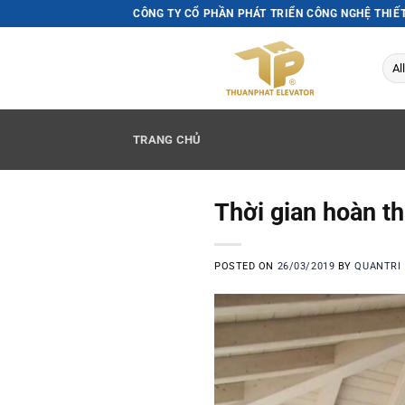
Skip
CÔNG TY CỔ PHẦN PHÁT TRIỂN CÔNG NGHỆ THIẾ
to
content
TRANG CHỦ
Thời gian hoàn th
POSTED ON
26/03/2019
BY
QUANTRI