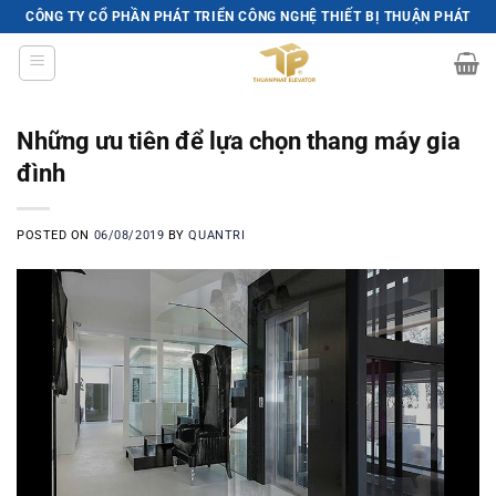
Skip
CÔNG TY CỔ PHẦN PHÁT TRIỂN CÔNG NGHỆ THIẾT BỊ THUẬN PHÁT
to
content
Những ưu tiên để lựa chọn thang máy gia
đình
POSTED ON
06/08/2019
BY
QUANTRI