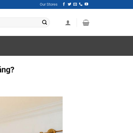
Our Stores
ăng?