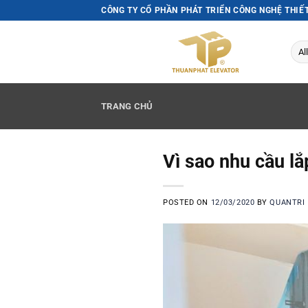
Skip
CÔNG TY CỔ PHẦN PHÁT TRIỂN CÔNG NGHỆ THIẾ
to
content
TRANG CHỦ
Vì sao nhu cầu lắ
POSTED ON
12/03/2020
BY
QUANTRI