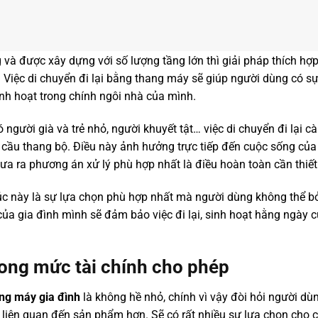
g và được xây dựng với số lượng tầng lớn thì giải pháp thích hợp
 Việc di chuyển đi lại bằng thang máy sẽ giúp người dùng có sự
sinh hoạt trong chính ngôi nhà của mình.
 người già và trẻ nhỏ, người khuyết tật… việc di chuyển đi lại c
 cầu thang bộ. Điều này ảnh hưởng trực tiếp đến cuộc sống của
đưa ra phương án xử lý phù hợp nhất là điều hoàn toàn cần thiết
úc này là sự lựa chọn phù hợp nhất mà người dùng không thể 
ủa gia đình mình sẽ đảm bảo việc đi lại, sinh hoạt hằng ngày c
ong mức tài chính cho phép
ang máy gia đình
là không hề nhỏ, chính vì vậy đòi hỏi người dù
in liên quan đến sản phẩm hơn. Sẽ có rất nhiều sự lựa chọn cho