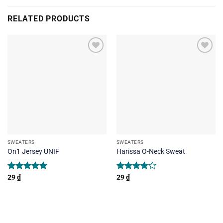
RELATED PRODUCTS
SWEATERS
SWEATERS
On1 Jersey UNIF
Harissa O-Neck Sweat
Rated
29
₫
5.00
Rated
29
₫
out of 5
4.00
out
of 5