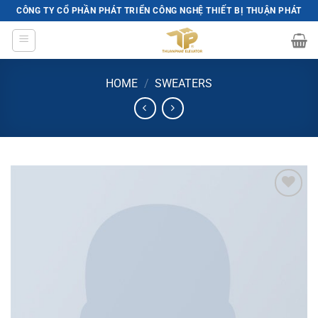
Skip
CÔNG TY CỔ PHẦN PHÁT TRIỂN CÔNG NGHỆ THIẾT BỊ THUẬN PHÁT
to
content
HOME
/
SWEATERS