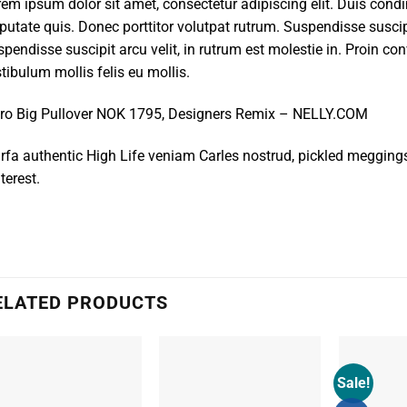
em ipsum dolor sit amet, consectetur adipiscing elit. Duis cond
putate quis. Donec porttitor volutpat rutrum. Suspendisse suscipit
pendisse suscipit arcu velit, in rutrum est molestie in. Proin conv
tibulum mollis felis eu mollis.
uro Big Pullover NOK 1795, Designers Remix – NELLY.COM
fa authentic High Life veniam Carles nostrud, pickled megging
terest.
ELATED PRODUCTS
Sale!