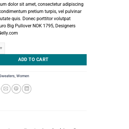
um dolor sit amet, consectetur adipiscing
 condimentum pretium turpis, vel pulvinar
utate quis. Donec porttitor volutpat
luro Big Pullover NOK 1795, Designers
Nelly.com
Pullover Designers Remix quantity
ADD TO CART
Sweaters
,
Women