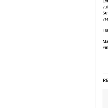
Lor
vul
Sus
ves
Fl
Mar
Pin
R