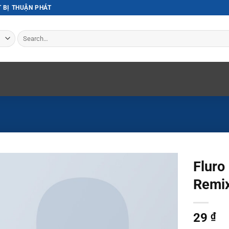
T BỊ THUẬN PHÁT
Search
for:
Fluro
Remi
29
₫