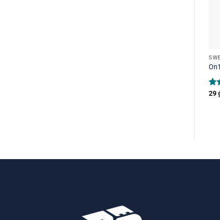
SWE
On1
Ra
29
out