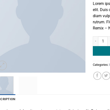
Lorem ips
elit. Duis
diam vulp
rutrum. F
Remix – 
Fluro Big 
Categories:
SCRIPTION