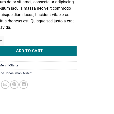
um dolor sit amet, consectetur adipiscing
tibulum iaculis massa nec velit commodo
Quisque diam lacus, tincidunt vitae eros
ittis rhoncus est. Quisque sed justo a erat
ravida.
SS Jack & Jones quantity
ADD TO CART
Men
,
T-Shirts
and Jones
,
man
,
t-shirt