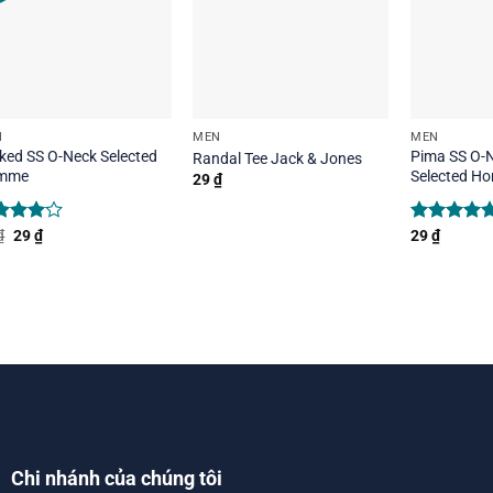
N
MEN
MEN
ked SS O-Neck Selected
Pima SS O-
Randal Tee Jack & Jones
mme
Selected H
29
₫
Original
Current
ed
₫
29
₫
Rated
29
₫
5.00
price
price
0
out
out of 5
was:
is:
5
29 ₫.
29 ₫.
Chi nhánh của chúng tôi