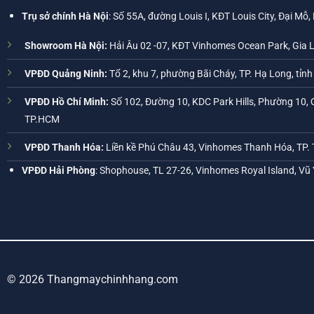
Trụ sở chính Hà Nội
: Số 55A, đường Louis I, KĐT Louis City, Đại Mỗ,
Showroom Hà Nội:
Hải Âu 02 -07, KĐT Vinhomes Ocean Park, Gia 
VPĐD Quảng Ninh:
Tổ 2, khu 7, phường Bãi Cháy, TP. Hạ Long, tỉn
VPĐD Hồ Chí Minh:
Số 102, Đường 10, KDC Park Hills, Phường 10, 
TP.HCM
VPĐD Thanh Hóa:
Liền kề Phú Châu 43, Vinhomes Thanh Hóa, TP.
VPĐD Hải Phòng
: Shophouse, TL 27-26, Vinhomes Royal Island, Vũ
© 2026 Thangmaychinhhang.com