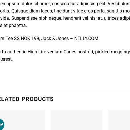
em ipsum dolor sit amet, consectetur adipiscing elit. Vestibul
ortis. Quisque diam lacus, tincidunt vitae eros porta, sagittis rh
vida. Suspendisse nibh neque, hendrerit vel nisi at, ultrices adi
is at pharetra.
orn Tee SS NOK 199, Jack & Jones – NELLY.COM
fa authentic High Life veniam Carles nostrud, pickled megging
terest.
ELATED PRODUCTS
e!