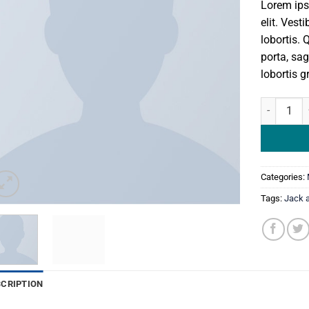
Lorem ips
based
on
elit. Ves
customer
lobortis. 
ratings
porta, sag
lobortis g
Bjorn Tee 
Categories:
Tags:
Jack 
SCRIPTION