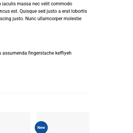
um iaculis massa nec velit commodo
oncus est. Quisque sed justo a erat lobortis
piscing justo. Nunc ullamcorper molestie
s assumenda fingerstache keffiyeh
New
New