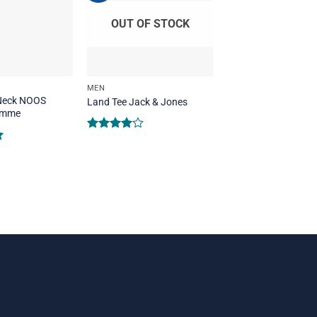
OUT OF STOCK
MEN
MEN
Neck NOOS
Land Tee Jack & Jones
Jeansmaker Tee Lee
omme
29
₫
Rated
4.00
out
of 5