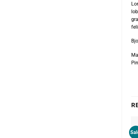
Lor
lob
gra
fel
Bj
Mar
Pin
R
Sal