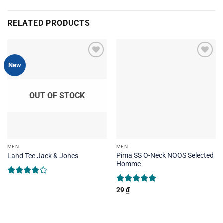
RELATED PRODUCTS
New
OUT OF STOCK
MEN
MEN
Pima SS O-Neck NOOS Selected
Land Tee Jack & Jones
Homme
Rated
4.00
out
Rated
29
₫
5.00
of 5
out of 5