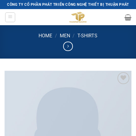
Skip
CÔNG TY CỔ PHẦN PHÁT TRIỂN CÔNG NGHỆ THIẾT BỊ THUẬN PHÁT
to
content
HOME
/
MEN
/
T-SHIRTS