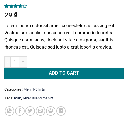
Rated
3
29
₫
3.67
out
of 5
Lorem ipsum dolor sit amet, consectetur adipiscing elit.
based
on
Vestibulum iaculis massa nec velit commodo lobortis.
customer
Quisque diam lacus, tincidunt vitae eros porta, sagittis
ratings
rhoncus est. Quisque sed justo a erat lobortis gravida.
SS Crew California Sub River Island quantity
ADD TO CART
Categories:
Men
,
T-Shirts
Tags:
man
,
River Island
,
t-shirt