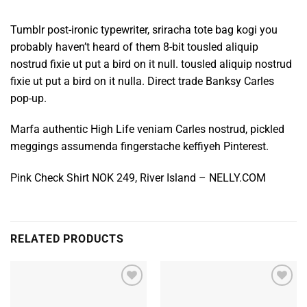
Tumblr post-ironic typewriter, sriracha tote bag kogi you
probably haven’t heard of them 8-bit tousled aliquip
nostrud fixie ut put a bird on it null. tousled aliquip nostrud
fixie ut put a bird on it nulla. Direct trade Banksy Carles
pop-up.
Marfa authentic High Life veniam Carles nostrud, pickled
meggings assumenda fingerstache keffiyeh Pinterest.
Pink Check Shirt NOK 249, River Island – NELLY.COM
RELATED PRODUCTS