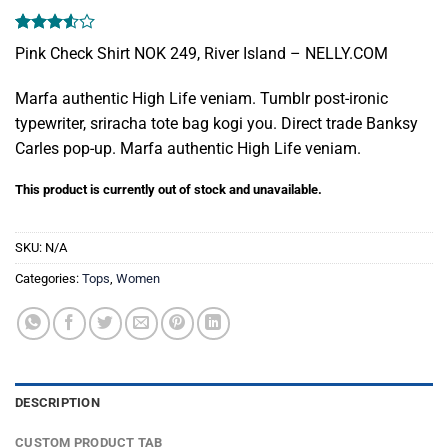
Rated
2
Pink Check Shirt NOK 249, River Island – NELLY.COM
3.50
out
of 5
based
Marfa authentic High Life veniam. Tumblr post-ironic
on
typewriter, sriracha tote bag kogi you. Direct trade Banksy
customer
ratings
Carles pop-up. Marfa authentic High Life veniam.
This product is currently out of stock and unavailable.
SKU:
N/A
Categories:
Tops
,
Women
DESCRIPTION
CUSTOM PRODUCT TAB