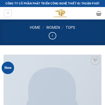
Skip
CÔNG TY CỔ PHẦN PHÁT TRIỂN CÔNG NGHỆ THIẾT BỊ THUẬN PHÁT
to
content
HOME
/
WOMEN
/
TOPS
New