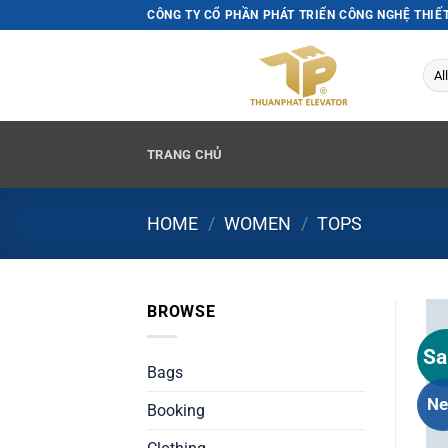
Skip
CÔNG TY CỔ PHẦN PHÁT TRIỂN CÔNG NGHỆ THIẾ
to
content
TRANG CHỦ
HOME
/
WOMEN
/
TOPS
BROWSE
Sa
Bags
N
Booking