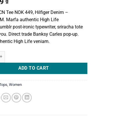
riginal
Current
29
₫
rice
price
CN Tee NOK 449, Hilfiger Denim –
as:
is:
. Marfa authentic High Life
9 ₫.
29 ₫.
mblr post-ironic typewriter, sriracha tote
you. Direct trade Banksy Carles pop-up.
hentic High Life veniam.
N Tee Hilfiger Denim quantity
ADD TO CART
Tops
,
Women