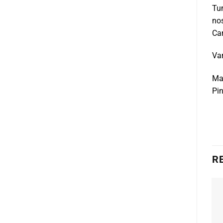
Tum
nos
Car
Va
Mar
Pin
R