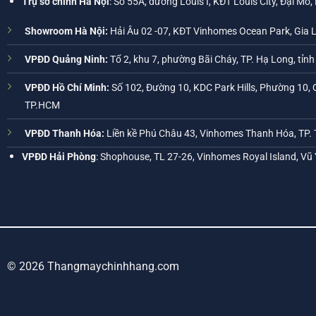
Trụ sở chính Hà Nội
: Số 55A, đường Louis I, KĐT Louis City, Đại Mỗ,
Showroom Hà Nội:
Hải Âu 02 -07, KĐT Vinhomes Ocean Park, Gia 
VPĐD Quảng Ninh:
Tổ 2, khu 7, phường Bãi Cháy, TP. Hạ Long, tỉn
VPĐD Hồ Chí Minh:
Số 102, Đường 10, KDC Park Hills, Phường 10, 
TP.HCM
VPĐD Thanh Hóa:
Liền kề Phú Châu 43, Vinhomes Thanh Hóa, TP.
VPĐD Hải Phòng
: Shophouse, TL 27-26, Vinhomes Royal Island, Vũ
© 2026 Thangmaychinhhang.com