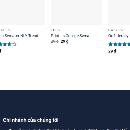
ATERS
TOPS
SWEATERS
on Sweater NLY Trend
Print Ls College Sweat
On1 Jersey
Original
Current
29
₫
29
₫
price
price
was:
is:
ed
₫
Rated
29
₫
5.00
29 ₫.
29 ₫.
0
out
out of 5
5
Chi nhánh của chúng tôi