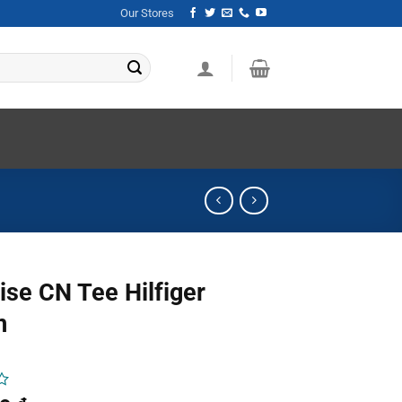
Our Stores
ise CN Tee Hilfiger
m