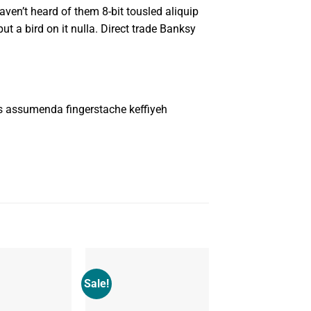
aven’t heard of them 8-bit tousled aliquip
 put a bird on it nulla. Direct trade Banksy
s assumenda fingerstache keffiyeh
Sale!