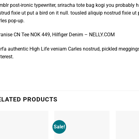
blr post-ironic typewriter, sriracha tote bag kogi you probably h
trud fixie ut put a bird on it null. tousled aliquip nostrud fixie ut
les pop-up.
ranise CN Tee NOK 449, Hilfiger Denim – NELLY.COM
fa authentic High Life veniam Carles nostrud, pickled megging
terest.
ELATED PRODUCTS
Sale!